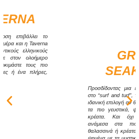
GRILL
SEAKERS
Προσδίδοντας μια εντελώς νέα έννοια
στο “surf and turf”, το γκριλ μας είναι η
ιδανική επιλογή αν θέλετε να απολαύσετε
τα πιο γευστικά, ψημένα στη σχάρα,
κρέατα. Και όχι μόνο… Επιλέξτε
ανάμεσα στα πιο φρέσκα ντόπια
θαλασσινά ή κρέατα μαριναρισμένα και
ψημένα με τα μυστικά και τα μπαχαρικά
των Celestyal grill masters. Αυτό το
εστιατόριο προσφέρει επίσης τη
δυνατότητα επιλογής του μενού της Diane
Kochilas, που αποτελείται από 6
μοναδικά πιάτα. Διατίθεται μία ή δύο