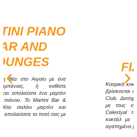
Κοσμικά κοκτέιλ και Μεσογειακές “νότες”
βρίσκονται στο μενού του νέου μας Fizz
Club. Διατηρήστε την ενέργεια στα ύψη
με τους ενθουσιώδεις μπάρμαν της
Celestyal που σερβίρουν χειροποίητα
κοκτέιλ με φρέσκα συστατικά από τα
αγαπημένα μας νησιά.