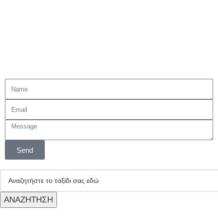
Στην World Of Travel, sχεδιάζουμε εξατομικευμένα
ταξίδια για οικογένειες, επαγγελματίες και ζευγάρια.
Βρείτε το επόμενο σας ταξίδι μαζί μας!
Send
ΑΝΑΖΗΤΗΣΗ