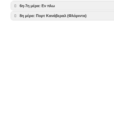
6η-7η μέρα: Εν πλω
8η μέρα: Πορτ Κανάβεραλ (Φλόριντα)