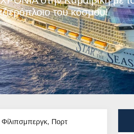
ΟΝΙΑ στην Καραϊβική με τ
ιερόπλοιο του κόσμου!
, Φίλιπσμπεργκ, Πορτ