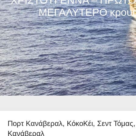
ΧΡΙΣΤΟΥΓΕΝΝΑ – ΠΡΩΤΟΧΡ
ΜΕΓΑΛΥΤΕΡΟ κρουαζ
Πορτ Κανάβεραλ, ΚόκοΚέι, Σεντ Τόμας
Κανάβεραλ