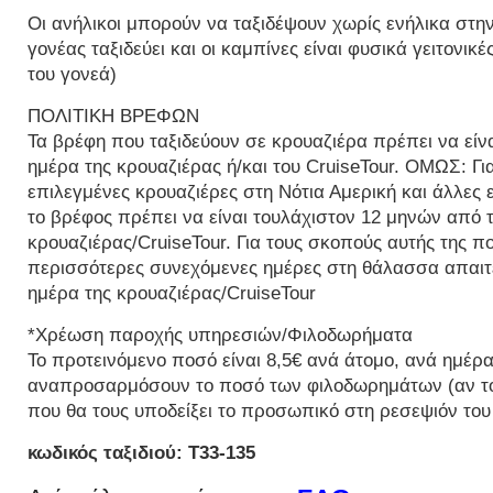
Οι ανήλικοι μπορούν να ταξιδέψουν χωρίς ενήλικα στη
γονέας ταξιδεύει και οι καμπίνες είναι φυσικά γειτονι
του γονεά)
ΠΟΛΙΤΙΚΗ ΒΡΕΦΩΝ
Τα βρέφη που ταξιδεύουν σε κρουαζιέρα πρέπει να είν
ημέρα της κρουαζιέρας ή/και του CruiseTour. ΟΜΩΣ: Γι
επιλεγμένες κρουαζιέρες στη Νότια Αμερική και άλλες ε
το βρέφος πρέπει να είναι τουλάχιστον 12 μηνών από 
κρουαζιέρας/CruiseTour. Για τους σκοπούς αυτής της πο
περισσότερες συνεχόμενες ημέρες στη θάλασσα απαιτε
ημέρα της κρουαζιέρας/CruiseTour
*Χρέωση παροχής υπηρεσιών/Φιλοδωρήματα
Το προτεινόμενο ποσό είναι 8,5€ ανά άτομο, ανά ημέρ
αναπροσαρμόσουν το ποσό των φιλοδωρημάτων (αν το 
που θα τους υποδείξει το προσωπικό στη ρεσεψιόν του
κωδικός ταξιδιού: T33-135