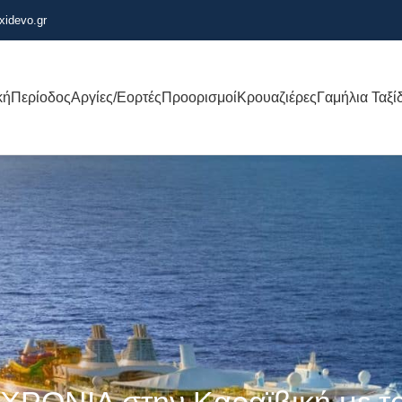
xidevo.gr
κή
Περίοδος
Αργίες/Εορτές
Προορισμοί
Κρουαζιέρες
Γαμήλια Ταξί