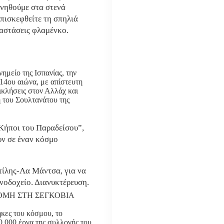
ανηθούμε στα στενά
επισκεφθείτε τη σπηλιά
αστάσεις φλαμένκο.
ημείο της Ισπανίας, την
14ου αιώνα, με απίστευτη
ικλήσεις στον Αλλάχ και
 του Σουλτανάτου της
“Κήποι του Παραδείσου”,
υν σε έναν κόσμο
τίλης-Λα Μάντσα, για να
νοδοχείο. Διανυκτέρευση.
ΡΟΜΗ ΣΤΗ ΣΕΓΚΟΒΙΑ
ήκες του κόσμου, το
0.000 έργα της συλλογής του