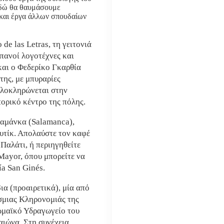
Εδώ θα θαυμάσουμε
 και έργα άλλων σπουδαίων
de las Letras, τη γειτονιά
πανοί λογοτέχνες και
και ο Φεδερίκο Γκαρθία
της, με μπυραρίες
 ολοκληρώνεται στην
ορικό κέντρο της πόλης.
λαμάνκα (Salamanca),
υτίκ. Απολαύστε τον καφέ
 Παλάτι, ή περιηγηθείτε
Mayor, όπου μπορείτε να
a San Ginés.
ια (προαιρετικά), μία από
σμιας Κληρονομιάς της
ωμαϊκό Υδραγωγείο του
αιώνα. Στη συνέχεια,