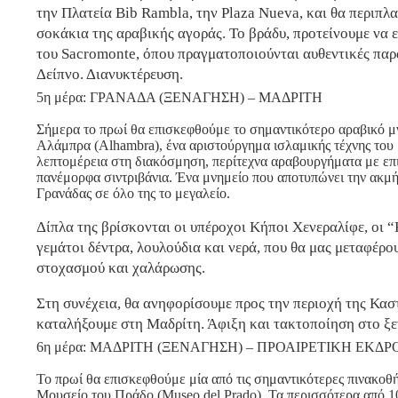
την Πλατεία Bib Rambla, την Plaza Nueva, και θα περιπλ
σοκάκια της αραβικής αγοράς. Το βράδυ, προτείνουμε να 
του Sacromonte, όπου πραγματοποιούνται αυθεντικές παρ
Δείπνο. Διανυκτέρευση.
5η μέρα: ΓΡΑΝΑΔΑ (ΞΕΝΑΓΗΣΗ) – ΜΑΔΡΙΤΗ
Σήμερα το πρωί θα επισκεφθούμε το σημαντικότερο αραβικό μν
Αλάμπρα (Alhambra), ένα αριστούργημα ισλαμικής τέχνης του 
λεπτομέρεια στη διακόσμηση, περίτεχνα αραβουργήματα με επ
πανέμορφα σιντριβάνια. Ένα μνημείο που αποτυπώνει την ακμή
Γρανάδας σε όλο της το μεγαλείο.
Δίπλα της βρίσκονται οι υπέροχοι Κήποι Χενεραλίφε, οι 
γεμάτοι δέντρα, λουλούδια και νερά, που θα μας μεταφέρο
στοχασμού και χαλάρωσης.
Στη συνέχεια, θα ανηφορίσουμε προς την περιοχή της Κασ
καταλήξουμε στη Μαδρίτη. Άφιξη και τακτοποίηση στο ξε
6η μέρα: ΜΑΔΡΙΤΗ (ΞΕΝΑΓΗΣΗ) – ΠΡΟΑΙΡΕΤΙΚΗ ΕΚΔ
Το πρωί θα επισκεφθούμε μία από τις σημαντικότερες πινακοθ
Μουσείο του Πράδο (Museo del Prado). Τα περισσότερα από 1