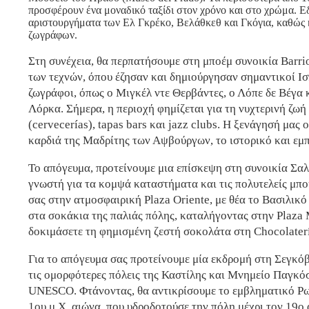
προσφέρουν ένα μοναδικό ταξίδι στον χρόνο και στο χρώμα. 
αριστουργήματα των Ελ Γκρέκο, Βελάθκεθ και Γκόγια, καθώς
ζωγράφων.
Στη συνέχεια, θα περπατήσουμε στη μποέμ συνοικία Barrio 
των τεχνών, όπου έζησαν και δημιούργησαν σημαντικοί Ισ
ζωγράφοι, όπως ο Μιγκέλ ντε Θερβάντες, ο Λόπε δε Βέγα 
Λόρκα. Σήμερα, η περιοχή φημίζεται για τη νυχτερινή ζωή 
(cervecerías), tapas bars και jazz clubs. Η ξενάγησή μας
καρδιά της Μαδρίτης των Αψβούργων, το ιστορικό και εμπ
Το απόγευμα, προτείνουμε μια επίσκεψη στη συνοικία Σα
γνωστή για τα κομψά καταστήματα και τις πολυτελείς μπο
σας στην ατμοσφαιρική Plaza Oriente, με θέα το Βασιλικό
στα σοκάκια της παλιάς πόλης, καταλήγοντας στην Plaza 
δοκιμάσετε τη φημισμένη ζεστή σοκολάτα στη Chocolaterí
Για το απόγευμα σας προτείνουμε μία εκδρομή στη Σεγκόβ
τις ομορφότερες πόλεις της Καστίλης και Μνημείο Παγκό
UNESCO. Φτάνοντας, θα αντικρίσουμε το εμβληματικό Ρ
1ου μ.Χ. αιώνα, που υδροδοτούσε την πόλη μέχρι τον 19ο 