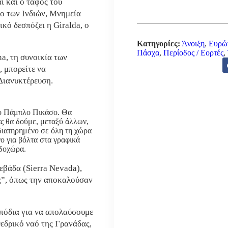
ι και ο τάφος του
ο των Ινδιών, Μνημεία
κό δεσπόζει η Giralda, ο
Κατηγορίες:
Άνοιξη
,
Ευρώ
Πάσχα
,
Περίοδος / Εορτές
,
na, τη συνοικία των
, μπορείτε να
Διανυκτέρευση.
 ο Πάμπλο Πικάσο. Θα
ας θα δούμε, μεταξύ άλλων,
διατηρημένο σε όλη τη χώρα
ο για βόλτα στα γραφικά
νδοχώρα.
εβάδα (Sierra Nevada),
ας”, όπως την αποκαλούσαν
 πόδια για να απολαύσουμε
εδρικό ναό της Γρανάδας,