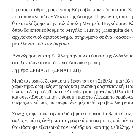
Πρώτος σταθμός μας είναι η Κόρδοβα, πρωτεύουσα του Χ
που αποκαλούσαν «Μέκκα της Δύσης». Περνώντας από τη
θα καταλήξουμε στην παλιά πόλη Μνημείο Παγκόσμιας Κ
όπου θα επισκεφθούμε το Μεγάλο Τέμενος (Mezquita de C
αρχιτεκτονικό αριστούργημα, στηριγμένο σε ένα «δάσος»
με ελληνιστικά κιονόκρανα.
Αναχώρηση για τη Σεβίλλη, την πρωτεύουσα της Ανδαλουσ
στο ξενοδοχείο και δείπνο. Διανυκτέρευση.
3η μέρα: ΣΕΒΙΛΛΗ (ΞΕΝΑΓΗΣΗ)
Μετά το πρωινό, ξεκινάμε την ξενάγηση στη Σεβίλλη, μια πόλ
χαρακτήρα, αραβικές επιρροές και μοναδική αρχιτεκτονική. Πρ
Πλατεία Αμερικής (Plaza de America) και η μοναδική Πλατεία Ι
και συνεχίζουμε για την επίσκεψη μας στο Alcázar, το αραβο-α
υπέροχους κήπους, που παραμένει μέχρι σήμερα βασιλική κατο
Συνεχίζουμε προς την παλιά εβραϊκή συνοικία Santa Cruz, 
αυλές γεμάτες άνθη και τα γραφικά σπίτια με τις σιδερένιες
θαυμάσουμε εξωτερικά τον Καθεδρικό Ναό της Σεβίλλης, 