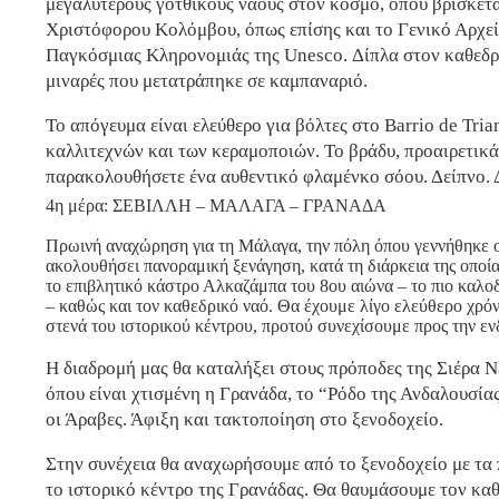
μεγαλύτερους γοτθικούς ναούς στον κόσμο, όπου βρίσκετα
Χριστόφορου Κολόμβου, όπως επίσης και το Γενικό Αρχεί
Παγκόσμιας Κληρονομιάς της Unesco. Δίπλα στον καθεδρι
μιναρές που μετατράπηκε σε καμπαναριό.
Το απόγευμα είναι ελεύθερο για βόλτες στο Barrio de Tria
καλλιτεχνών και των κεραμοποιών. Το βράδυ, προαιρετικά
παρακολουθήσετε ένα αυθεντικό φλαμένκο σόου. Δείπνο. 
4η μέρα: ΣΕΒΙΛΛΗ – ΜΑΛΑΓΑ – ΓΡΑΝΑΔΑ
Πρωινή αναχώρηση για τη Μάλαγα, την πόλη όπου γεννήθηκε
ακολουθήσει πανοραμική ξενάγηση, κατά τη διάρκεια της οποί
το επιβλητικό κάστρο Αλκαζάμπα του 8ου αιώνα – το πιο καλο
– καθώς και τον καθεδρικό ναό. Θα έχουμε λίγο ελεύθερο χρόν
στενά του ιστορικού κέντρου, προτού συνεχίσουμε προς την ε
Η διαδρομή μας θα καταλήξει στους πρόποδες της Σιέρα Ν
όπου είναι χτισμένη η Γρανάδα, το “Ρόδο της Ανδαλουσί
οι Άραβες. Άφιξη και τακτοποίηση στο ξενοδοχείο.
Στην συνέχεια θα αναχωρήσουμε από το ξενοδοχείο με τα
το ιστορικό κέντρο της Γρανάδας. Θα θαυμάσουμε τον καθ