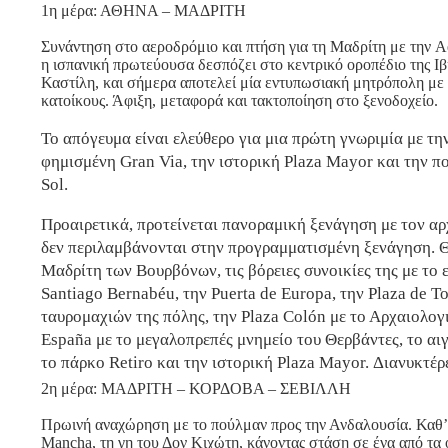
1η μέρα: ΑΘΗΝΑ – ΜΑΔΡΙΤΗ
Συνάντηση στο αεροδρόμιο και πτήση για τη Μαδρίτη με την Ae
η ισπανική πρωτεύουσα δεσπόζει στο κεντρικό οροπέδιο της Ι
Καστίλη, και σήμερα αποτελεί μία εντυπωσιακή μητρόπολη με
κατοίκους. Άφιξη, μεταφορά και τακτοποίηση στο ξενοδοχείο.
Το απόγευμα είναι ελεύθερο για μια πρώτη γνωριμία με τη
φημισμένη Gran Via, την ιστορική Plaza Mayor και την π
Sol.
Προαιρετικά, προτείνεται πανοραμική ξενάγηση με τον αρ
δεν περιλαμβάνονται στην προγραμματισμένη ξενάγηση. 
Μαδρίτη των Βουρβόνων, τις βόρειες συνοικίες της με το
Santiago Bernabéu, την Puerta de Europa, την Plaza de To
ταυρομαχιών της πόλης, την Plaza Colón με το Αρχαιολογ
España με το μεγαλοπρεπές μνημείο του Θερβάντες, το αι
το πάρκο Retiro και την ιστορική Plaza Mayor. Διανυκτέρ
2η μέρα: ΜΑΔΡΙΤΗ – ΚΟΡΔΟΒΑ – ΣΕΒΙΛΛΗ
Πρωινή αναχώρηση με το πούλμαν προς την Ανδαλουσία. Καθ’
Mancha, τη γη του Δον Κιχώτη, κάνοντας στάση σε ένα από τα 