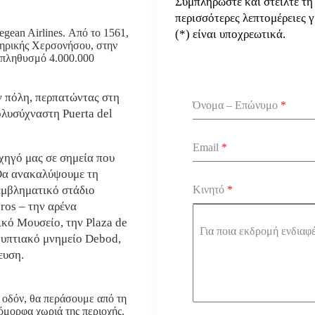
Συμπληρώστε και στείλτε τη
περισσότερες λεπτομέρειες γ
gean Airlines. Από το 1561,
(*) είναι υποχρεωτικά.
βηρικής Χερσονήσου, στην
 πληθυσμό 4.000.000
ν πόλη, περπατώντας στη
Όνομα – Επώνυμο
*
ολυσύχναστη Puerta del
Email
*
χηγό μας σε σημεία που
Θα ανακαλύψουμε τη
 εμβληματικό στάδιο
Κινητό
*
ros – την αρένα
ικό Μουσείο, την Plaza de
Για ποια εκδρομή ενδιαφ
γυπτιακό μνημείο Debod,
ευση.
 οδόν, θα περάσουμε από τη
όμορφα χωριά της περιοχής.