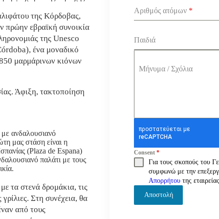
Αριθμός ατόμων
*
αλιφάτου της Κόρδοβας,
ν πρώην εβραϊκή συνοικία
ληρονομιάς της Unesco
Παιδιά
órdoba), ένα μοναδικό
 850 μαρμάρινων κιόνων
Μήνυμα / Σχόλια
ίας. Άφιξη, τακτοποίηση
η με ανδαλουσιανό
ώτη μας στάση είναι η
σπανίας (Plaza de Espana)
Consent
*
νδαλουσιανό παλάτι με τους
Για τους σκοπούς του Γ
ικία.
συμφωνώ με την επεξερ
Απορρήτου
της εταιρείας
με τα στενά δρομάκια, τις
Αποστολή
 γρίλιες. Στη συνέχεια, θα
έναν από τους