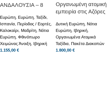
Οργανωμένη ατομική
ΑΝΔΑΛΟΥΣΙΑ – 8
εμπειρία στις Αζόρες
ΗΜΕΡΕΣ – 6/9/2026
Ευρώπη
,
Ευρώπη
,
Ταξίδι
,
– 10 ημέρες
Ισπανία
,
Περίοδος / Εορτές
,
Δυτική Ευρώπη
,
Νότια
Καλοκαίρι
,
Μαδρίτη
,
Νότια
Ευρώπη
,
Ιβηρική
,
Ευρώπη
,
Φθινόπωρο
Οργανωμένα Ατομικά
Χειμώνας Άνοιξη
,
Ιβηρική
Ταξίδια
,
Πακέτα Διακοπών
1.155,00
€
1.800,00
€