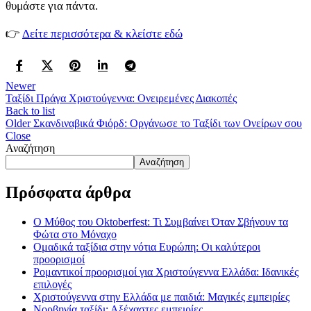
θυμάστε για πάντα.
👉
Δείτε περισσότερα & κλείστε εδώ
Newer
Ταξίδι Πράγα Χριστούγεννα: Ονειρεμένες Διακοπές
Back to list
Older
Σκανδιναβικά Φιόρδ: Οργάνωσε το Ταξίδι των Ονείρων σου
Close
Αναζήτηση
Αναζήτηση
Πρόσφατα άρθρα
Ο Μύθος του Oktoberfest: Τι Συμβαίνει Όταν Σβήνουν τα
Φώτα στο Μόναχο
Ομαδικά ταξίδια στην νότια Ευρώπη: Οι καλύτεροι
προορισμοί
Ρομαντικοί προορισμοί για Χριστούγεννα Ελλάδα: Ιδανικές
επιλογές
Χριστούγεννα στην Ελλάδα με παιδιά: Μαγικές εμπειρίες
Νορβηγία ταξίδι: Αξέχαστες εμπειρίες