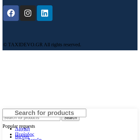
© TAXIDEVO.GR All rights reserved.
Close
Search
Popular requests
Αρχική
Περίοδος
Βιέννη
Άνοιξη