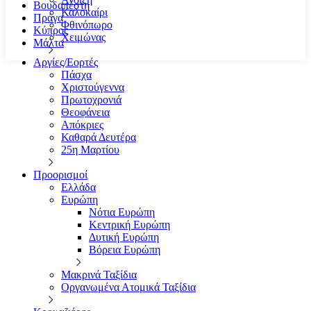
Βουδαπέστη
Καλοκαίρι
Πράγα
Φθινόπωρο
Κύπρος
Χειμώνας
Μάλτα
Αργίες/Εορτές
Πάσχα
Χριστούγεννα
Πρωτοχρονιά
Θεοφάνεια
Απόκριες
Καθαρά Δευτέρα
25η Μαρτίου
Προορισμοί
Ελλάδα
Ευρώπη
Νότια Ευρώπη
Κεντρική Ευρώπη
Δυτική Ευρώπη
Βόρεια Ευρώπη
Μακρινά Ταξίδια
Οργανωμένα Ατομικά Ταξίδια