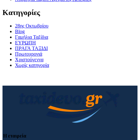
Kατηγορίες
28ης Οκτωβρίου
Blog
Γαμήλια Ταξίδια
ΕΥΡΩΠΗ
ΠΡΑΓΑ ΤΑΞΙΔΙ
Πρωτοχρονιά
Χριστούγεννα
Χωρίς κατηγορία
Η εταιρεία