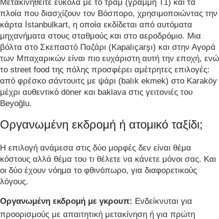
Μετακινηθείτε εύκολα με το τραμ (γραμμή T1) και τα
πλοία που διασχίζουν τον Βόσπορο, χρησιμοποιώντας την
κάρτα İstanbulkart, η οποία εκδίδεται από αυτόματα
μηχανήματα στους σταθμούς και στο αεροδρόμιο. Μια
βόλτα στο Σκεπαστό Παζάρι (Kapalıçarşı) και στην Αγορά
των Μπαχαρικών είναι πιο ευχάριστη αυτή την εποχή, ενώ
το street food της πόλης προσφέρει αμέτρητες επιλογές:
από φρέσκο σάντουιτς με ψάρι (balık ekmek) στο Karaköy
μέχρι αυθεντικό döner και baklava στις γειτονιές του
Beyoğlu.
Οργανωμένη εκδρομή ή ατομικό ταξίδι;
Η επιλογή ανάμεσα στις δύο μορφές δεν είναι θέμα
κόστους αλλά θέμα του τι θέλετε να κάνετε μόνοι σας. Και
οι δύο έχουν νόημα το φθινόπωρο, για διαφορετικούς
λόγους.
Οργανωμένη εκδρομή με γκρουπ:
Ενδείκνυται για
προορισμούς με απαιτητική μετακίνηση ή για πρώτη