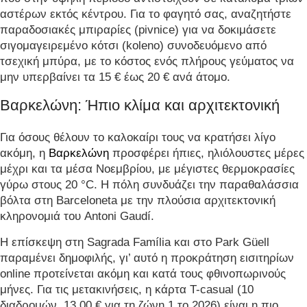
αστέρων εκτός κέντρου. Για το φαγητό σας, αναζητήστε
παραδοσιακές μπιραρίες (pivnice) για να δοκιμάσετε
σιγομαγειρεμένο κότσι (koleno) συνοδευόμενο από
τσεχική μπύρα, με το κόστος ενός πλήρους γεύματος να
μην υπερβαίνει τα 15 € έως 20 € ανά άτομο.
Βαρκελώνη: Ήπιο κλίμα και αρχιτεκτονική
Για όσους θέλουν το καλοκαίρι τους να κρατήσει λίγο
ακόμη, η
Βαρκελώνη
προσφέρει ήπιες, ηλιόλουστες μέρες
μέχρι και τα μέσα Νοεμβρίου, με μέγιστες θερμοκρασίες
γύρω στους 20 °C. Η πόλη συνδυάζει την παραθαλάσσια
βόλτα στη Barceloneta με την πλούσια αρχιτεκτονική
κληρονομιά του Antoni Gaudí.
Η επίσκεψη στη Sagrada Família και στο Park Güell
παραμένει δημοφιλής, γι’ αυτό η προκράτηση εισιτηρίων
online προτείνεται ακόμη και κατά τους φθινοπωρινούς
μήνες. Για τις μετακινήσεις, η κάρτα T-casual (10
διαδρομών, 13,00 € για τη ζώνη 1 το 2026) είναι η πιο