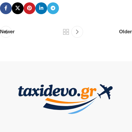
Newer
Older