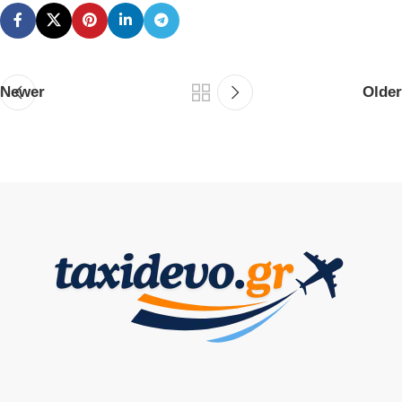
Newer
Older